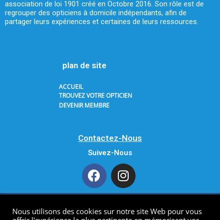
association de loi 1901 créé en Octobre 2016. Son rôle est de
regrouper des opticiens à domicile indépendants, afin de
partager leurs expériences et certaines de leurs ressources.
plan de site
ACCUEIL
TROUVEZ VOTRE OPTICIEN
DEVENIR MEMBRE
Contactez-Nous
Suivez-Nous
Nous utilisons des cookies sur notre site Web pour vous
Copyright 2021 AODF. All Rights Reserved.