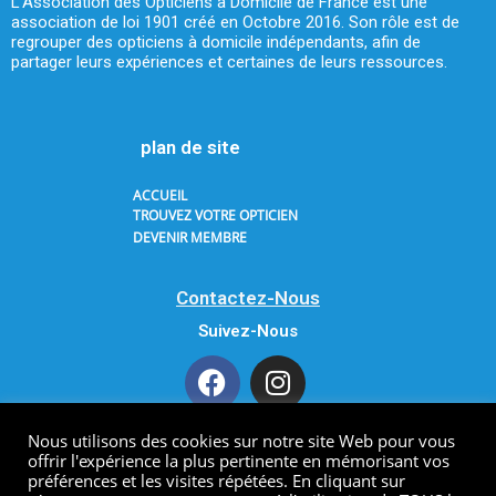
L’Association des Opticiens à Domicile de France est une
association de loi 1901 créé en Octobre 2016. Son rôle est de
regrouper des opticiens à domicile indépendants, afin de
partager leurs expériences et certaines de leurs ressources.
plan de site
ACCUEIL
TROUVEZ VOTRE OPTICIEN
DEVENIR MEMBRE
Contactez-Nous
Suivez-Nous
Nous utilisons des cookies sur notre site Web pour vous
offrir l'expérience la plus pertinente en mémorisant vos
Copyright 2021 AODF. All Rights Reserved.
préférences et les visites répétées. En cliquant sur